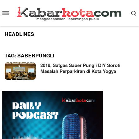
Skip
to
Mobile
content
Menu
HEADLINES
TAG:
SABERPUNGLI
2019, Satgas Saber Pungli DIY Soroti
Masalah Perparkiran di Kota Yogya