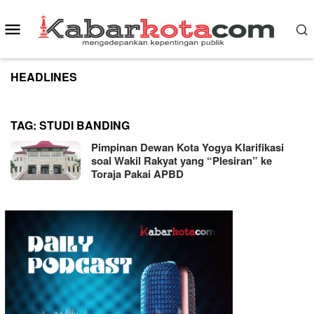
Skip
to
Mobile
content
Menu
HEADLINES
TAG:
STUDI BANDING
Pimpinan Dewan Kota Yogya Klarifikasi
soal Wakil Rakyat yang “Plesiran” ke
Toraja Pakai APBD