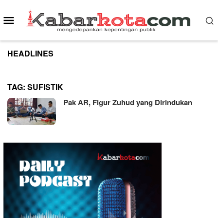
Skip
to
Mobile
content
Menu
HEADLINES
TAG:
SUFISTIK
Pak AR, Figur Zuhud yang Dirindukan