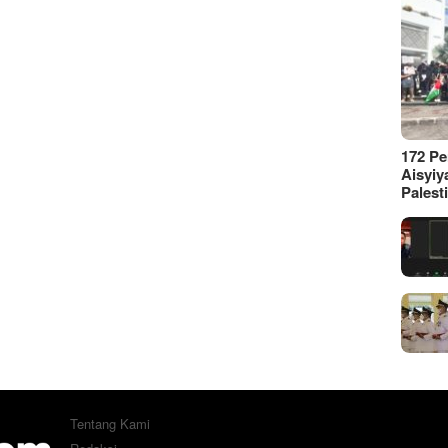
172 P
Aisyiy
Palest
Tentang Kami