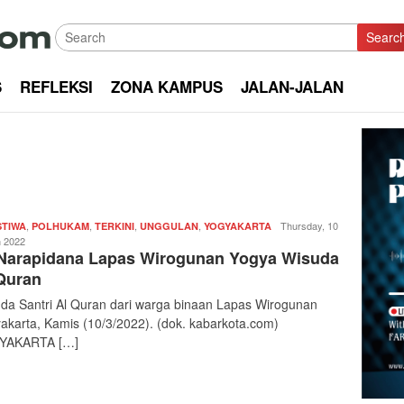
Searc
S
REFLEKSI
ZONA KAMPUS
JALAN-JALAN
,
,
,
,
Redaksi
Thursday, 10
STIWA
POLHUKAM
TERKINI
UNGGULAN
YOGYAKARTA
|
 2022
Narapidana Lapas Wirogunan Yogya Wisuda
kabarkota
Quran
da Santri Al Quran dari warga binaan Lapas Wirogunan
akarta, Kamis (10/3/2022). (dok. kabarkota.com)
YAKARTA […]