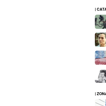
| CAT
| ZO