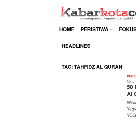
Skip
to
content
HOME
PERISTIWA
FOKU
HEADLINES
TAG:
TAHFIDZ AL QURAN
PERI
March
50 
Al 
Wisu
Yogy
YOG