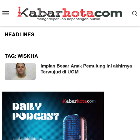
Skip
to
Mobile
content
Menu
HEADLINES
TAG:
WISKHA
Impian Besar Anak Pemulung ini akhirnya
Terwujud di UGM