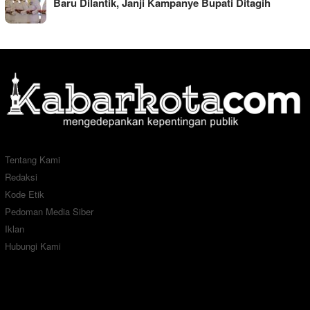
Baru Dilantik, Janji Kampanye Bupati Ditagih
Tentang Kami
Redaksi
Kode Etik
Pedoman Media Siber
Iklan
Hubungi Kami