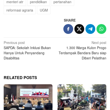
menteri atr
pendidikan
pertanahan
reformasi agraria
UGM
SHARE
Post
Previous post
Next post
SAPDA: Sekolah Inklusi Bukan
1.300 Warga Kulon Progo
navigation
Hanya Untuk Penyandang
Terdampak Bandara Baru siap
Disabilitas
Diberi Pelatihan
RELATED POSTS