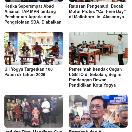
Ketika Seperempat Abad
Ratusan Pengemudi Becak
Amanat TAP MPR tentang
Motor Protes “Car Free Day”
Pembaruan Agraria dan
di Malioboro, Ini Alasannya
Pengelolaan SDA, Diabaikan
UII Yogya Targetkan 100
Pemerintah hendak Cegah
Paten di Tahun 2026
LGBTQ di Sekolah, Begini
Pandangan Dewan
Pendidikan Kota Yogya
Istri dan Putri Mendiang Gus
Beredar Video AI