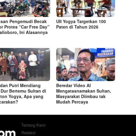
usan Pengemudi Becak
UII Yogya Targetkan 100
r Protes “Car Free Day”
Paten di Tahun 2026
alioboro, Ini Alasannya
i dan Putri Mendiang
Beredar Video AI
Dur Bertemu Sultan di
Mengatasnamakan Sultan,
ton Yogya, Apa yang
Masyarakat Diimbau tak
carakan?
Mudah Percaya
Tentang Kami
Redaksi