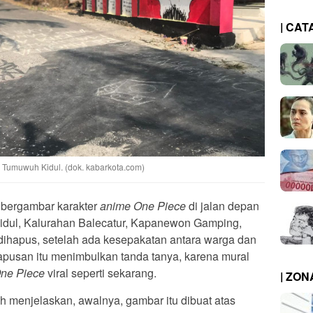
| CAT
 Tumuwuh Kidul. (dok. kabarkota.com)
 bergambar karakter
anime One Piece
di jalan depan
dul, Kalurahan Balecatur, Kapanewon Gamping,
ihapus, setelah ada kesepakatan antara warga dan
usan itu menimbulkan tanda tanya, karena mural
ne Piece
viral seperti sekarang.
| ZO
 menjelaskan, awalnya, gambar itu dibuat atas