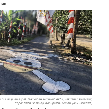
ahan
 di atas jalan aspal Padukuhan Temuwuh Kidul, Kalurahan Balecatur,
Kapanewon Gamping, Kabupaten Sleman. (dok. istimewa)