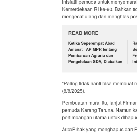
inisiatif pemuda untuk menyemar
Kemerdekaan RI ke-80. Bahkan tid
mengecat ulang dan menghias pos 
READ MORE
Ketika Seperempat Abad
Ra
Amanat TAP MPR tentang
Be
Pembaruan Agraria dan
Fr
Pengelolaan SDA, Diabaikan
In
“Paling tidak nanti bisa membuat
(8/8/2025).
Pembuatan mural itu, lanjut Firman
pemuda Karang Taruna. Namun kar
pertimbangan utama untuk dihapu
â€œPihak yang menghapus dari Pe