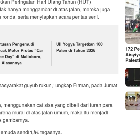
akkan Peringatan Hari Ulang Tahun (HUT)
ak hanya menggambar di atas jalan, mereka juga
ronda, serta menyiapkan acara pentas seni.
tusan Pengemudi
UII Yogya Targetkan 100
172 P
cak Motor Protes “Car
Paten di Tahun 2026
Aisyiy
ee Day” di Malioboro,
Palest
i Alasannya
 masyarakat guyub rukun,” ungkap Firman, pada Jumat
, menggunakan cat sisa yang dibeli dari iuran para
ena mural di atas jalan umum, maka itu menjadi
s gambarnya.
muda sendiri,â€ tegasnya.