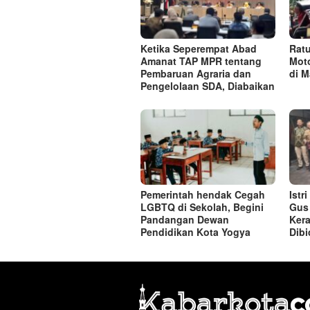
Ketika Seperempat Abad
Rat
Amanat TAP MPR tentang
Moto
Pembaruan Agraria dan
di M
Pengelolaan SDA, Diabaikan
Pemerintah hendak Cegah
Istr
LGBTQ di Sekolah, Begini
Gus 
Pandangan Dewan
Kera
Pendidikan Kota Yogya
Dibi