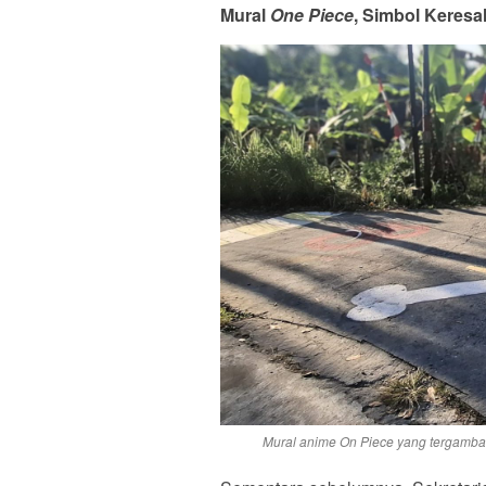
Mural
One Piece
, Simbol Keres
Mural anime On Piece yang tergambar