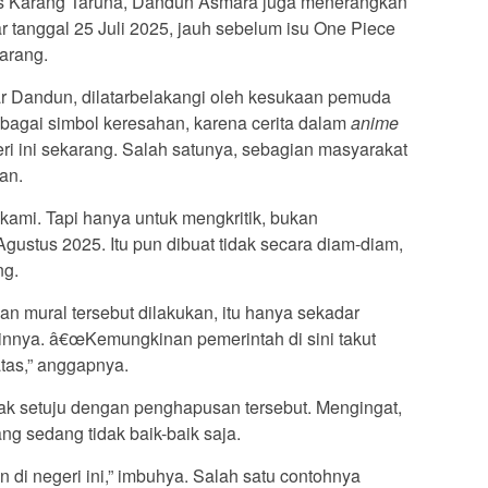
is Karang Taruna, Dandun Asmara juga menerangkan
ar tanggal 25 Juli 2025, jauh sebelum isu One Piece
arang.
ar Dandun, dilatarbelakangi oleh kesukaan pemuda
ebagai simbol keresahan, karena cerita dalam
anime
eri ini sekarang. Salah satunya, sebagian masyarakat
an.
kami. Tapi hanya untuk mengkritik, bukan
Agustus 2025. Itu pun dibuat tidak secara diam-diam,
ng.
 mural tersebut dilakukan, itu hanya sekadar
ainnya. â€œKemungkinan pemerintah di sini takut
tas,” anggapnya.
ak setuju dengan penghapusan tersebut. Mengingat,
ang sedang tidak baik-baik saja.
 di negeri ini,” imbuhya. Salah satu contohnya