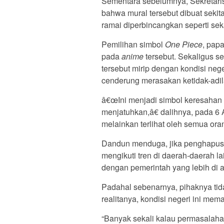
Sementara sebelumnya, Sekretar
bahwa mural tersebut dibuat sekit
ramai diperbincangkan seperti sek
Pemilihan simbol
One Piece
, pap
pada
anime
tersebut. Sekaligus s
tersebut mirip dengan kondisi neg
cenderung merasakan ketidak-adil
â€œIni menjadi simbol keresahan 
menjatuhkan,â€ dalihnya, pada 6 
melainkan terlihat oleh semua ora
Dandun menduga, jika penghapusan
mengikuti tren di daerah-daerah l
dengan pemerintah yang lebih di a
Padahal sebenarnya, pihaknya tid
realitanya, kondisi negeri ini mem
“Banyak sekali kalau permasalahan