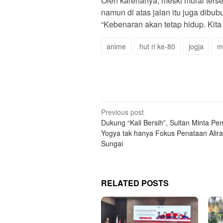
Oleh karenanya, meski mural terse
namun di atas jalan itu juga dibubu
“Kebenaran akan tetap hidup. Kita
anime
hut ri ke-80
jogja
m
Post
Previous post
Dukung “Kali Bersih”, Sultan Minta Pe
navigation
Yogya tak hanya Fokus Penataan Alir
Sungai
RELATED POSTS