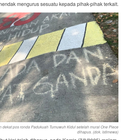
 hendak mengurus sesuatu kepada pihak-pihak terkait.
lan dekat pos ronda Padukuah Tumuwuh Kidul setelah mural One Piece
dihapus. (dok. istimewa)