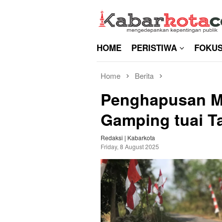
Skip
to
content
HOME
PERISTIWA
FOKU
Home
Berita
Penghapusan Mu
Gamping tuai T
Redaksi | Kabarkota
Friday, 8 August 2025