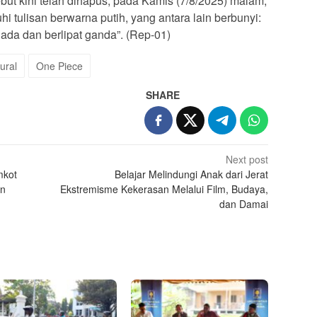
but kini telah dihapus, pada Kamis (7/8/2025) malam,
hi tulisan berwarna putih, yang antara lain berbunyi:
 ada dan berlipat ganda”. (Rep-01)
ural
One Piece
SHARE
Next post
mkot
Belajar Melindungi Anak dari Jerat
an
Ekstremisme Kekerasan Melalui Film, Budaya,
dan Damai