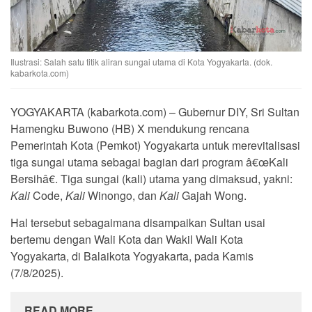
Ilustrasi: Salah satu titik aliran sungai utama di Kota Yogyakarta. (dok.
kabarkota.com)
YOGYAKARTA (kabarkota.com) – Gubernur DIY, Sri Sultan
Hamengku Buwono (HB) X mendukung rencana
Pemerintah Kota (Pemkot) Yogyakarta untuk merevitalisasi
tiga sungai utama sebagai bagian dari program â€œKali
Bersihâ€. Tiga sungai (kali) utama yang dimaksud, yakni:
Kali
Code,
Kali
Winongo, dan
Kali
Gajah Wong.
Hal tersebut sebagaimana disampaikan Sultan usai
bertemu dengan Wali Kota dan Wakil Wali Kota
Yogyakarta, di Balaikota Yogyakarta, pada Kamis
(7/8/2025).
READ MORE