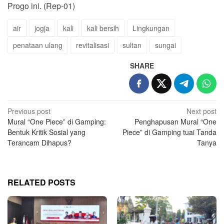
Progo ini. (Rep-01)
air
jogja
kali
kali bersih
Lingkungan
penataan ulang
revitalisasi
sultan
sungai
SHARE
Post
Previous post
Next post
Mural “One Piece” di Gamping:
Penghapusan Mural “One
navigation
Bentuk Kritik Sosial yang
Piece” di Gamping tuai Tanda
Terancam Dihapus?
Tanya
RELATED POSTS