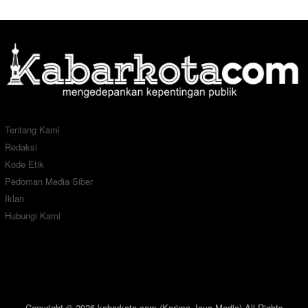
Tentang Kami
Redaksi
Kode Etik
Pedoman Media Siber
Iklan
Hubungi Kami
Copyright © 2026 kabarkota.com (Karima Jaya Media) All Rights