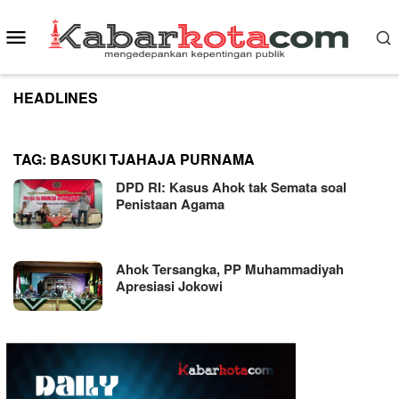
Skip
to
Mobile
content
Menu
HEADLINES
TAG:
BASUKI TJAHAJA PURNAMA
DPD RI: Kasus Ahok tak Semata soal
Penistaan Agama
Ahok Tersangka, PP Muhammadiyah
Apresiasi Jokowi