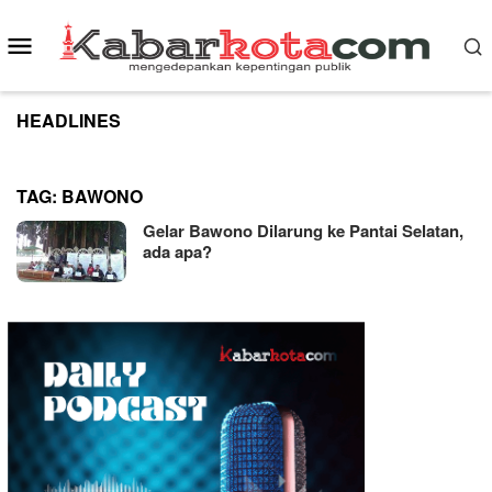
Skip
to
Mobile
content
Menu
HEADLINES
TAG:
BAWONO
Gelar Bawono Dilarung ke Pantai Selatan,
ada apa?