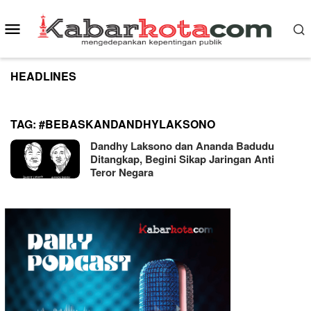
Skip
to
Mobile
content
Menu
HEADLINES
TAG:
#BEBASKANDANDHYLAKSONO
Dandhy Laksono dan Ananda Badudu
Ditangkap, Begini Sikap Jaringan Anti
Teror Negara