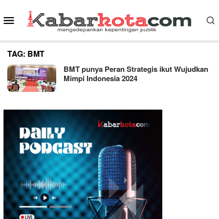
Skip
Mobile
to
content
Menu
TAG:
BMT
BMT punya Peran Strategis ikut Wujudkan
Mimpi Indonesia 2024