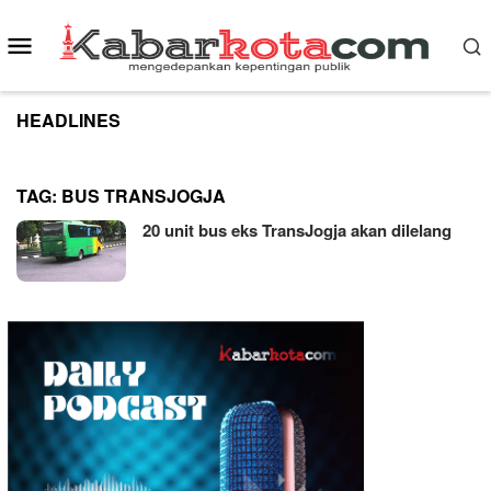
Skip
to
Mobile
content
Menu
HEADLINES
TAG:
BUS TRANSJOGJA
20 unit bus eks TransJogja akan dilelang