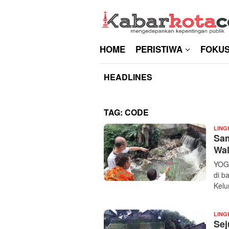
Skip
to
content
HOME
PERISTIWA
FOKU
HEADLINES
TAG:
CODE
LIN
Sam
Wal
YOGY
di b
Kelu
LIN
Sej