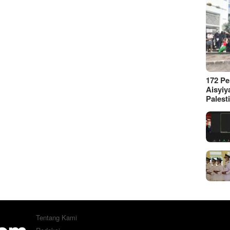
172 P
Aisyiy
Palest
Tentang Kami