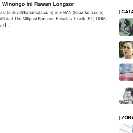
kabarkota
 Winongo Ini Rawan Longsor
| CAT
trasi (sutriyati/kabarkota.com) SLEMAN (kabarkota.com) –
liti dari Tim Mitigasi Bencana Fakultas Teknik (FT) UGM,
yu […]
| ZO