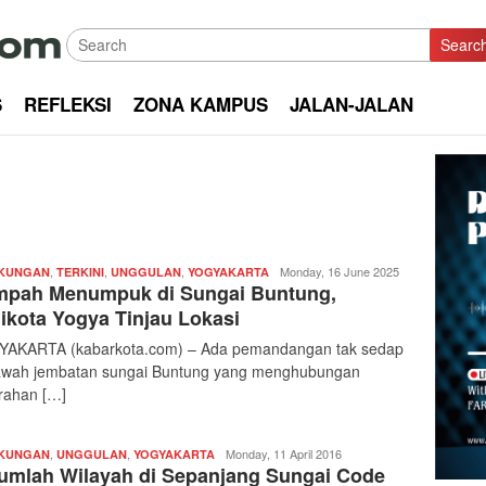
Searc
S
REFLEKSI
ZONA KAMPUS
JALAN-JALAN
,
,
,
Redaksi
Monday, 16 June 2025
GKUNGAN
TERKINI
UNGGULAN
YOGYAKARTA
pah Menumpuk di Sungai Buntung,
|
kabarkota
ikota Yogya Tinjau Lokasi
AKARTA (kabarkota.com) – Ada pemandangan tak sedap
awah jembatan sungai Buntung yang menghubungan
rahan […]
,
,
Redaksi
Monday, 11 April 2016
GKUNGAN
UNGGULAN
YOGYAKARTA
umlah Wilayah di Sepanjang Sungai Code
|