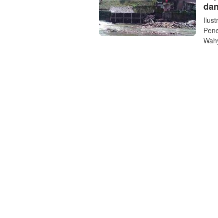
dan
Ilus
Pene
Wah