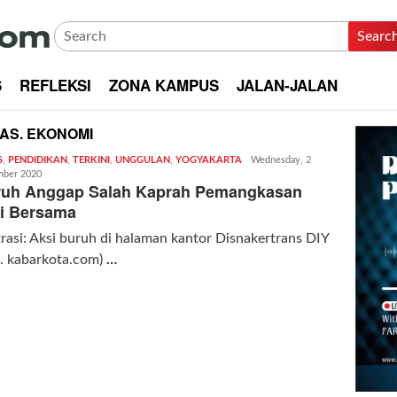
Searc
S
REFLEKSI
ZONA KAMPUS
JALAN-JALAN
AS. EKONOMI
S
,
PENDIDIKAN
,
TERKINI
,
UNGGULAN
,
YOGYAKARTA
Redaksi
Wednesday, 2
ber 2020
|
ruh Anggap Salah Kaprah Pemangkasan
kabarkota
i Bersama
trasi: Aksi buruh di halaman kantor Disnakertrans DIY
. kabarkota.com)
…