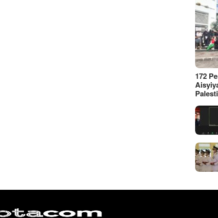
172 P
Aisyiy
Palest