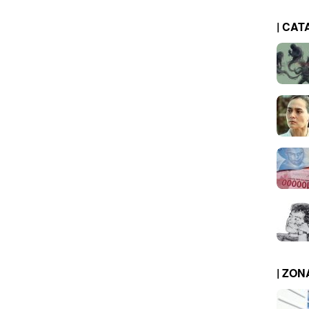
| CAT
| ZO