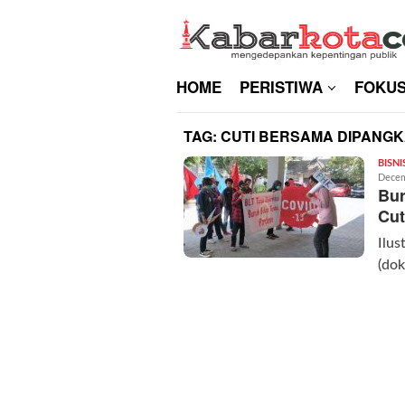
Skip
to
content
HOME
PERISTIWA
FOKU
TAG:
CUTI BERSAMA DIPANGK
BISNI
Decem
Bu
Cut
Ilus
(dok