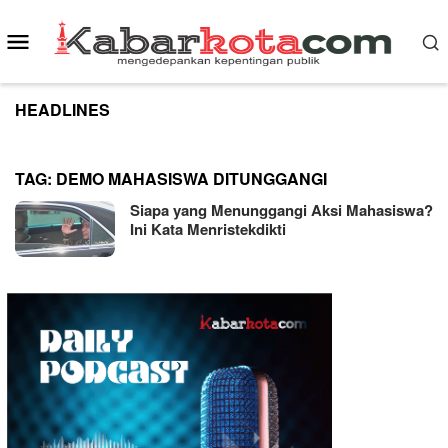
Skip
to
Mobile
content
Menu
HEADLINES
TAG:
DEMO MAHASISWA DITUNGGANGI
Siapa yang Menunggangi Aksi Mahasiswa?
Ini Kata Menristekdikti