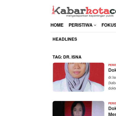
Skip
to
content
HOME
PERISTIWA
FOKU
HEADLINES
TAG:
DR. ISNA
PERI
Dok
dr.I
(kab
dokt
PERI
Dok
Men