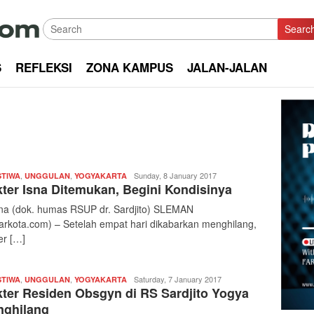
Searc
S
REFLEKSI
ZONA KAMPUS
JALAN-JALAN
,
,
Redaksi
Sunday, 8 January 2017
STIWA
UNGGULAN
YOGYAKARTA
ter Isna Ditemukan, Begini Kondisinya
|
kabarkota
sna (dok. humas RSUP dr. Sardjito) SLEMAN
arkota.com) – Setelah empat hari dikabarkan menghilang,
er […]
,
,
Redaksi
Saturday, 7 January 2017
STIWA
UNGGULAN
YOGYAKARTA
ter Residen Obsgyn di RS Sardjito Yogya
|
kabarkota
ghilang