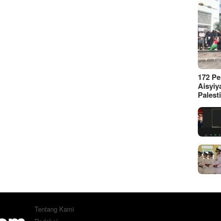
172 P
Aisyiy
Palest
Tentang Kami