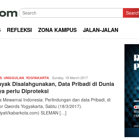
Searc
S
REFLEKSI
ZONA KAMPUS
JALAN-JALAN
,
,
Redaksi
Sunday, 19 March 2017
S
UNGGULAN
YOGYAKARTA
yak Disalahgunakan, Data Pribadi di Dunia
|
kabarkota
a perlu Diproteksi
s Mewarnai Indonesia: Perlindungan dan data Pribadi, di
or Qwords Yogyakarta, Sabtu (18/3/2017).
riyati/kabarkota.com) SLEMAN […]