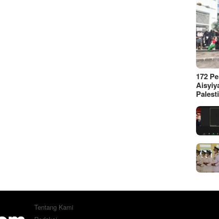
172 P
Aisyiy
Palest
Tentang Kami