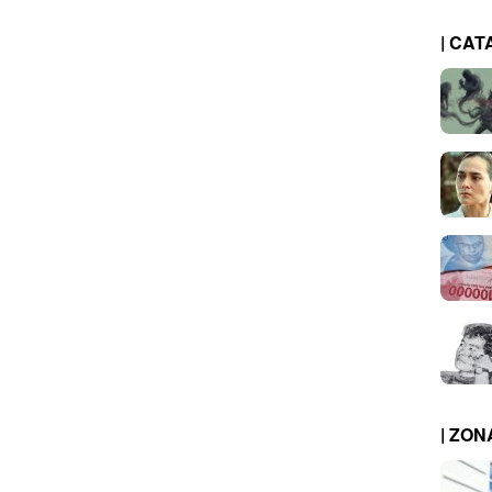
| CAT
| ZO