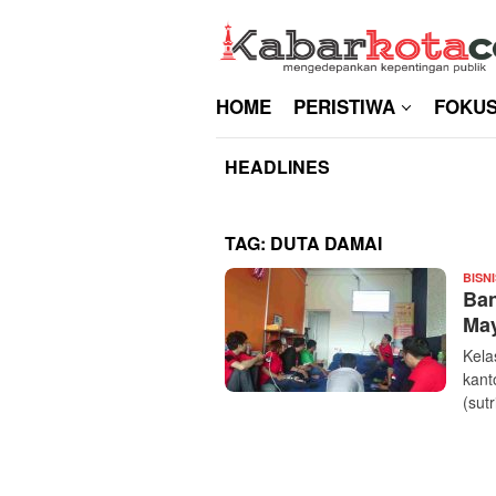
Skip
to
content
HOME
PERISTIWA
FOKU
HEADLINES
TAG:
DUTA DAMAI
BISNI
Ban
May
Kela
kant
(sut