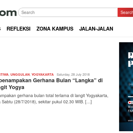
Searc
S
REFLEKSI
ZONA KAMPUS
JALAN-JALAN
,
,
Redaksi
Saturday, 28 July 2018
STIWA
UNGGULAN
YOGYAKARTA
 penampakan Gerhana Bulan “Langka” di
|
kabarkota
git Yogya
mpakan gerhana bulan total terlama di langit Yogyakarta,
 Sabtu (28/7/2018), sekitar pukul 02.30 WIB. […]