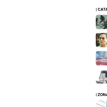
| CAT
| ZO