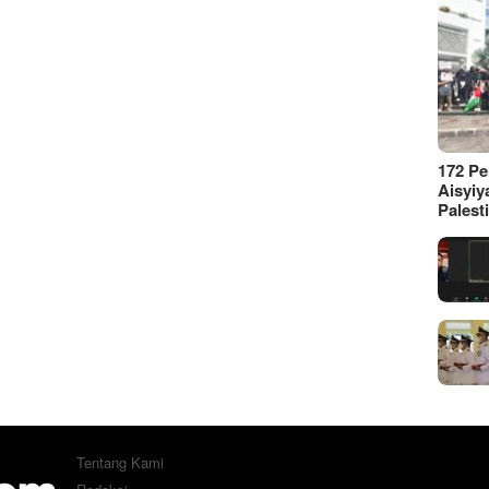
172 P
Aisyiy
Palest
Tentang Kami