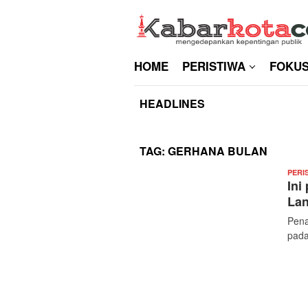
Skip
to
content
HOME
PERISTIWA
FOKU
HEADLINES
TAG:
GERHANA BULAN
PERI
Ini
Lan
Pena
pada