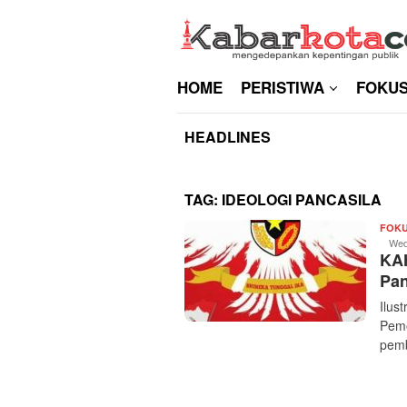
Skip
to
content
HOME
PERISTIWA
FOKU
HEADLINES
TAG:
IDEOLOGI PANCASILA
FOK
Wed
KAH
Pan
Ilus
Peme
pem