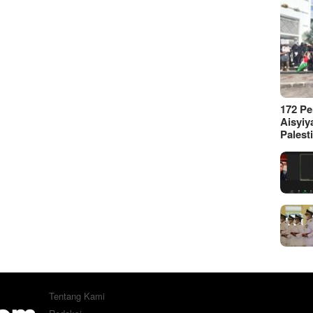
172 P
Aisyiy
Palest
Tentang Kami