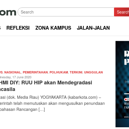
Searc
S
REFLEKSI
ZONA KAMPUS
JALAN-JALAN
,
,
,
,
,
Redaksi
US
NASIONAL
PEMERINTAHAN
POLHUKAM
TERKINI
UNGGULAN
|
nesday, 17 June 2020
MI DIY: RUU HIP akan Mendegradasi
kabarkota
casila
trasi (dok. Media Riau) YOGYAKARTA (kabarkota.com) –
rintah telah memutuskan akan mengusulkan penundaan
bahasan Rancangan […]