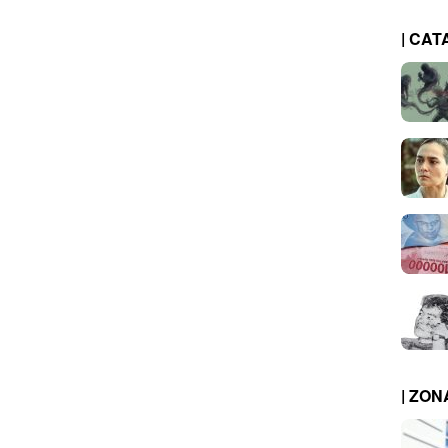
| CAT
| ZO