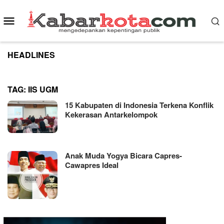
Skip
to
Mobile
content
Menu
HEADLINES
TAG:
IIS UGM
15 Kabupaten di Indonesia Terkena Konflik
Kekerasan Antarkelompok
Anak Muda Yogya Bicara Capres-
Cawapres Ideal