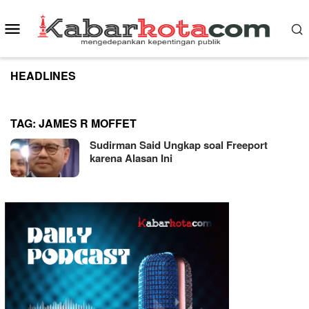
Skip
to
Mobile
content
Menu
HEADLINES
TAG:
JAMES R MOFFET
Sudirman Said Ungkap soal Freeport
karena Alasan Ini