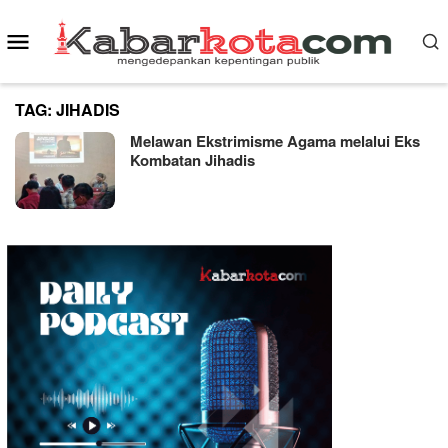
Skip
Mobile
to
content
Menu
TAG:
JIHADIS
Melawan Ekstrimisme Agama melalui Eks
Kombatan Jihadis