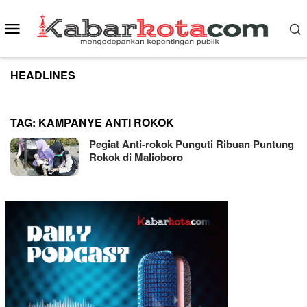
Skip
to
Mobile
content
Menu
HEADLINES
TAG:
KAMPANYE ANTI ROKOK
Pegiat Anti-rokok Punguti Ribuan Puntung
Rokok di Malioboro