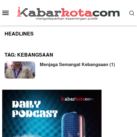
Skip
to
Mobile
content
Menu
HEADLINES
TAG:
KEBANGSAAN
Menjaga Semangat Kebangsaan (1)