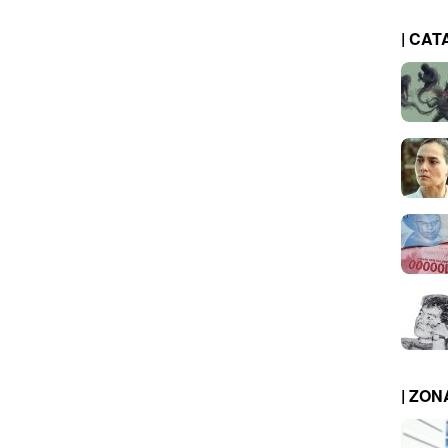
| CAT
| ZO