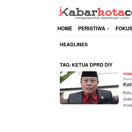
Skip
to
content
HOME
PERISTIWA
FOKU
HEADLINES
TAG:
KETUA DPRD DIY
PEME
Septe
Ket
Ketu
(kab
musi