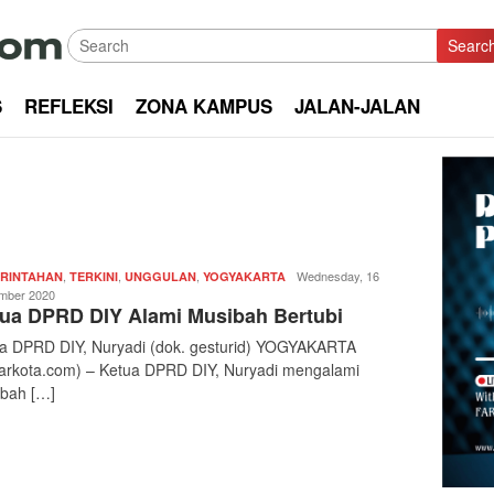
Searc
S
REFLEKSI
ZONA KAMPUS
JALAN-JALAN
,
,
,
Redaksi
Wednesday, 16
RINTAHAN
TERKINI
UNGGULAN
YOGYAKARTA
|
mber 2020
ua DPRD DIY Alami Musibah Bertubi
kabarkota
a DPRD DIY, Nuryadi (dok. gesturid) YOGYAKARTA
arkota.com) – Ketua DPRD DIY, Nuryadi mengalami
bah […]