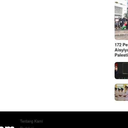
172 P
Aisyiy
Palest
Tentang Kami