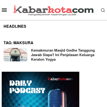
Skip
to
Mobile
content
Menu
HEADLINES
TAG:
MAKSURA
Kemakmuran Masjid Gedhe Tanggung
Jawab Siapa? Ini Penjelasan Keluarga
Keraton Yogya