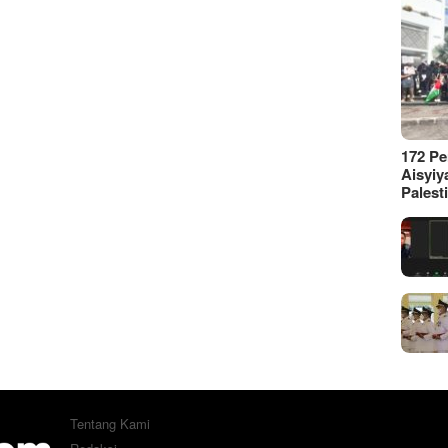
172 P
Aisyiy
Palest
Tentang Kami