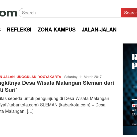
Searc
S
REFLEKSI
ZONA KAMPUS
JALAN-JALAN
,
,
Redaksi
Saturday, 11 March 2017
N-JALAN
UNGGULAN
YOGYAKARTA
gkitnya Desa Wisata Malangan Sleman dari
|
kabarkota
ti Suri’
litas sepeda untuk pengunjung di Desa Wisata Malangan
riyati/kabarkota.com) SLEMAN (kabarkota.com) – Desa
ta Malangan, […]