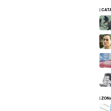
| CAT
| ZO