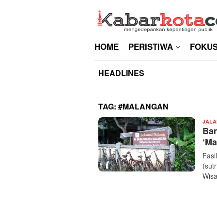
Skip
to
content
HOME
PERISTIWA
FOKU
HEADLINES
TAG:
#MALANGAN
JALA
Ban
‘Ma
Fasi
(sut
Wisa