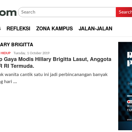
Searc
S
REFLEKSI
ZONA KAMPUS
JALAN-JALAN
ARY BRIGITTA
 HIDUP
Redaksi
Tuesday, 1 October 2019
ip Gaya Modis Hillary Brigitta Lasut, Anggota
|
kabarkota
 RI Termuda.
k wanita cantik satu ini jadi perbincanangan banyak
g hari
…