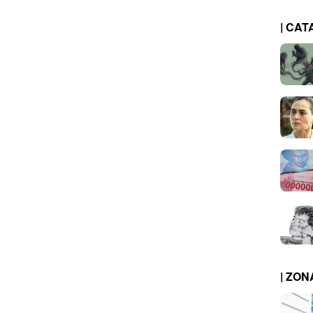
| CAT
| ZO