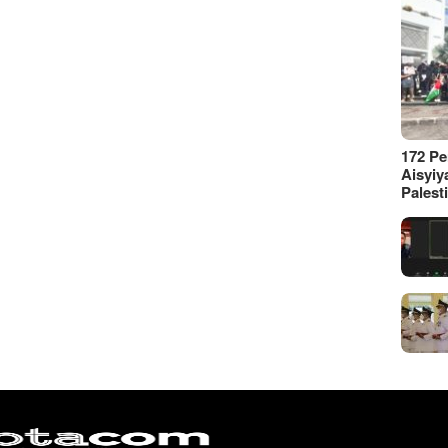
172 P
Aisyiy
Palest