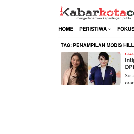
Skip
to
content
HOME
PERISTIWA
FOKU
TAG:
PENAMPILAN MODIS HILL
GAYA
Int
DPR
Soso
oran