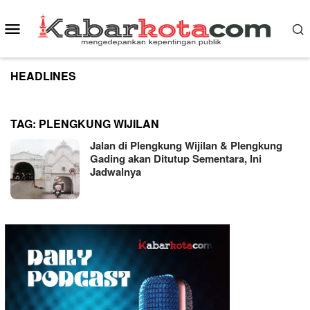
Skip
to
Mobile
content
Menu
HEADLINES
TAG:
PLENGKUNG WIJILAN
Jalan di Plengkung Wijilan & Plengkung
Gading akan Ditutup Sementara, Ini
Jadwalnya