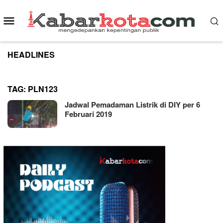
Skip
to
Mobile
content
Menu
HEADLINES
TAG:
PLN123
Jadwal Pemadaman Listrik di DIY per 6
Februari 2019