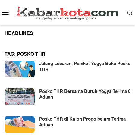
Skip
to
Mobile
content
Menu
HEADLINES
TAG:
POSKO THR
Jelang Lebaran, Pemkot Yogya Buka Posko
THR
Posko THR Bersama Buruh Yogya Terima 6
Aduan
Posko THR di Kulon Progo belum Terima
Aduan