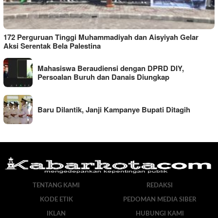
172 Perguruan Tinggi Muhammadiyah dan Aisyiyah Gelar
Aksi Serentak Bela Palestina
Mahasiswa Beraudiensi dengan DPRD DIY,
Persoalan Buruh dan Danais Diungkap
Baru Dilantik, Janji Kampanye Bupati Ditagih
TENTANG KAMI
REDAKSI
KODE ETIK
PEDOMAN MEDIA SIBER
IKLAN
HUBUNGI KAMI