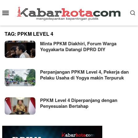
Skip
Mobile
to
content
Menu
TAG:
PPKM LEVEL 4
Minta PPKM Diakhiri, Forum Warga
Yogyakarta Datangi DPRD DIY
Perpanjangan PPKM Level 4, Pekerja dan
Pelaku Usaha di Yogya makin Terpuruk
PPKM Level 4 Diperpanjang dengan
Penyesuaian Bertahap