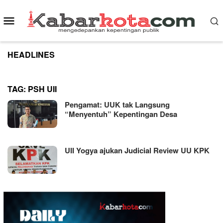
Skip
to
Mobile
content
Menu
HEADLINES
TAG:
PSH UII
Pengamat: UUK tak Langsung
“Menyentuh” Kepentingan Desa
UII Yogya ajukan Judicial Review UU KPK