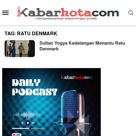
Skip
Mobile
to
content
Menu
TAG:
RATU DENMARK
Sultan Yogya Kedatangan Menantu Ratu
Denmark