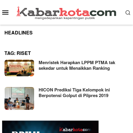
Skip
to
Mobile
content
Menu
HEADLINES
TAG:
RISET
Menristek Harapkan LPPM PTMA tak
sekedar untuk Menaikkan Ranking
HICON Prediksi Tiga Kelompok ini
Berpotensi Golput di Pilpres 2019