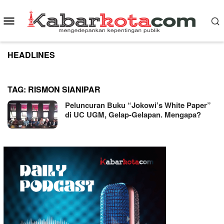
Skip
to
Mobile
content
Menu
HEADLINES
TAG:
RISMON SIANIPAR
Peluncuran Buku “Jokowi’s White Paper”
di UC UGM, Gelap-Gelapan. Mengapa?