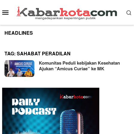
Skip
to
Mobile
content
Menu
HEADLINES
TAG:
SAHABAT PERADILAN
Komunitas Peduli kebijakan Kesehatan
Ajukan “Amicus Curiae” ke MK