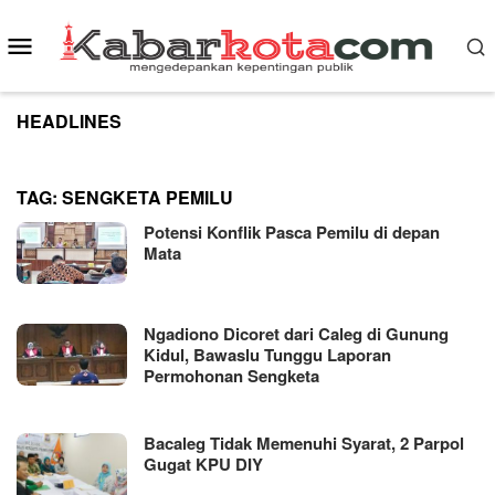
Skip
to
Mobile
content
Menu
HEADLINES
TAG:
SENGKETA PEMILU
Potensi Konflik Pasca Pemilu di depan
Mata
Ngadiono Dicoret dari Caleg di Gunung
Kidul, Bawaslu Tunggu Laporan
Permohonan Sengketa
Bacaleg Tidak Memenuhi Syarat, 2 Parpol
Gugat KPU DIY