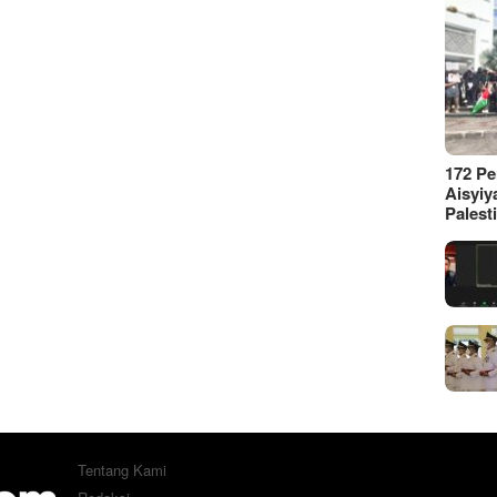
172 P
Aisyiy
Palest
Tentang Kami