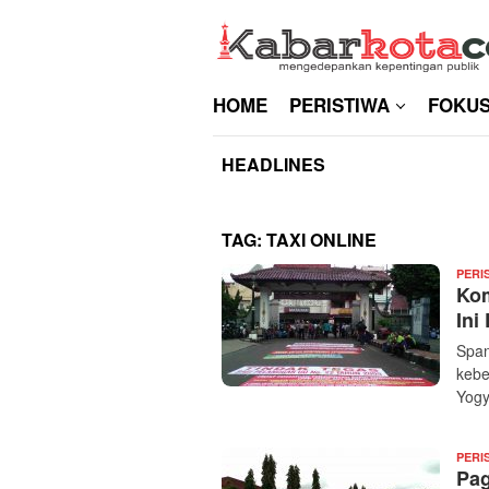
Skip
to
content
HOME
PERISTIWA
FOKU
HEADLINES
TAG:
TAXI ONLINE
PERI
Kom
Ini
Span
kebe
Yogy
PERI
Pag