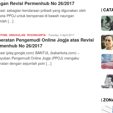
kabarkota
gan Revisi Permenhub No 26/2017
| CAT
trasi: sebagian kendaraan pribadi yang digunakan oleh
ota PPOJ untuk beroperasi di bawah naungan
mlah […]
,
,
Redaksi
Tuesday, 4 April 2017
STIWA
UNGGULAN
YOGYAKARTA
eratan Pengemudi Online Jogja atas Revisi
|
kabarkota
menhub No 26/2017
trasi (play.google.com) BANTUL (kabarkota.com) –
yuban Pengemudi Online Jogja (PPOJ) mengaku
ratan dengan sejumlah poin […]
| ZO