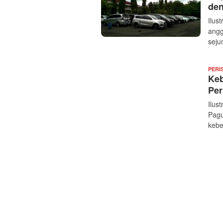
den
Ilus
angg
seju
PERI
Keb
Per
Ilus
Pagu
kebe