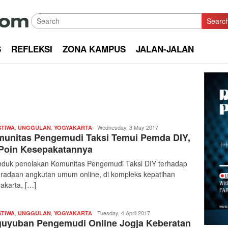
Searc
S
REFLEKSI
ZONA KAMPUS
JALAN-JALAN
,
,
Redaksi
Wednesday, 3 May 2017
STIWA
UNGGULAN
YOGYAKARTA
unitas Pengemudi Taksi Temui Pemda DIY,
|
kabarkota
 Poin Kesepakatannya
duk penolakan Komunitas Pengemudi Taksi DIY terhadap
radaan angkutan umum online, di kompleks kepatihan
akarta, […]
,
,
Redaksi
Tuesday, 4 April 2017
STIWA
UNGGULAN
YOGYAKARTA
uyuban Pengemudi Online Jogja Keberatan
|