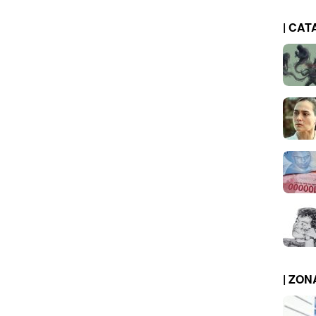
| CAT
| ZO