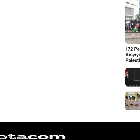
172 P
Aisyiy
Palest