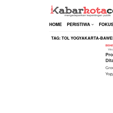
Skip
to
content
HOME
PERISTIWA
FOKU
TAG:
TOL YOGYAKARTA-BAWE
BISNI
Wed
Pro
Dit
Gro
Yog