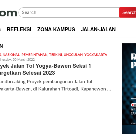
Searc
S
REFLEKSI
ZONA KAMPUS
JALAN-JALAN
N
S
,
NASIONAL
,
PEMERINTAHAN
,
TERKINI
,
UNGGULAN
,
YOGYAKARTA
Redaksi
nesday, 30 March 2022
|
yek Jalan Tol Yogya-Bawen Seksi 1
kabarkota
argetkan Selesai 2023
undbreaking Proyek pembangunan Jalan Tol
yakarta-Bawen, di Kalurahan Tirtoadi, Kapanewon
…