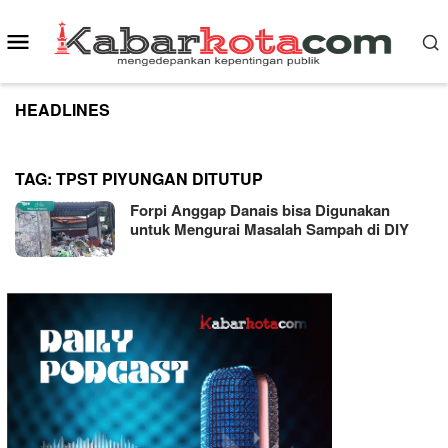
Skip
to
Mobile
content
Menu
HEADLINES
TAG:
TPST PIYUNGAN DITUTUP
Forpi Anggap Danais bisa Digunakan
untuk Mengurai Masalah Sampah di DIY