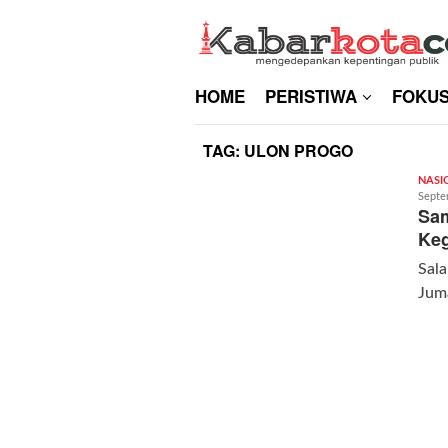
Skip
to
content
HOME
PERISTIWA
FOKU
TAG:
ULON PROGO
NASI
Septe
Sam
Keg
Sala
Jum