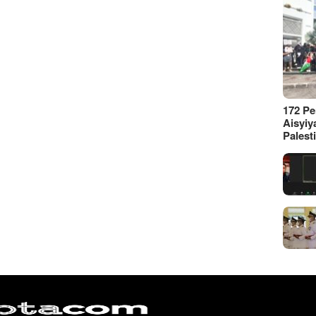
172 P
Aisyiy
Palest