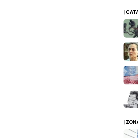
| CAT
| ZO