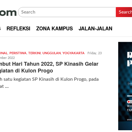
Searc
S
REFLEKSI
ZONA KAMPUS
JALAN-JALAN
ONAL
,
PERISTIWA
,
TERKINI
,
UNGGULAN
,
YOGYAKARTA
Redaksi
Friday, 23
mber 2022
|
but Hari Tahun 2022, SP Kinasih Gelar
kabarkota
iatan di Kulon Progo
h satu kegiatan SP Kinasih di Kulon Progo, pada
at
…