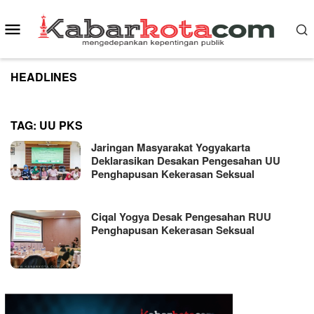
Skip
to
Mobile
content
Menu
HEADLINES
TAG:
UU PKS
Jaringan Masyarakat Yogyakarta
Deklarasikan Desakan Pengesahan UU
Penghapusan Kekerasan Seksual
Ciqal Yogya Desak Pengesahan RUU
Penghapusan Kekerasan Seksual