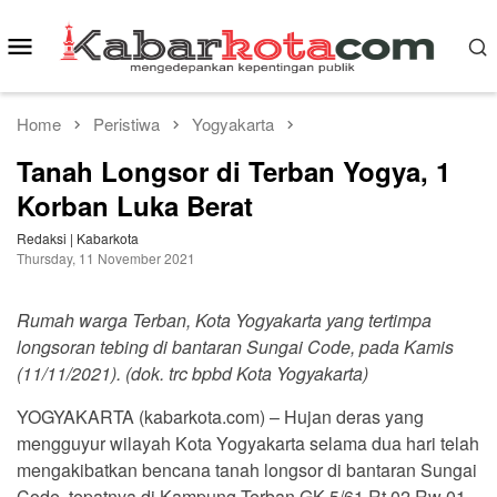
Skip
to
Mobile
content
Menu
Home
Peristiwa
Yogyakarta
Tanah Longsor di Terban Yogya, 1
Korban Luka Berat
Redaksi | Kabarkota
Thursday, 11 November 2021
Rumah warga Terban, Kota Yogyakarta yang tertimpa
longsoran tebing di bantaran Sungai Code, pada Kamis
(11/11/2021). (dok. trc bpbd Kota Yogyakarta)
YOGYAKARTA (kabarkota.com) – Hujan deras yang
mengguyur wilayah Kota Yogyakarta selama dua hari telah
mengakibatkan bencana tanah longsor di bantaran Sungai
Code, tepatnya di Kampung Terban GK 5/61 Rt 02 Rw 01