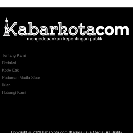
Tentang Kami
Redaksi
Kode Etik
Pedoman Media Siber
Iklan
Hubungi Kami
Copyright © 2026 kabarkota.com (Karima Jaya Media) All Rights