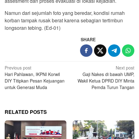
assesment dan proses evakuasi di lokasi kejadian.
Namun dari sejumlah foto yang beredar, kondisi rumah
korban tampak rusak berat karena sebagian tertimbun
longsoran tebing. (Ed-01)
SHARE
Post
Previous post
Next post
Hari Pahlawan, IKPNI Korwil
Gaji Nakes di bawah UMP,
navigation
DIY Titipkan Pesan Kejuangan
Wakil Ketua DPRD DIY Minta
untuk Generasi Muda
Pemda Turun Tangan
RELATED POSTS