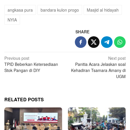
angkasa pura
bandara kulon progo
Masjid al hidayah
NYIA
SHARE
Post
Previous post
Next post
TPID Beberkan Ketersediaan
Panitia Acara Jelaskan soal
navigation
Stok Pangan di DIY
Kehadiran Tsamara Amany di
UGM
RELATED POSTS