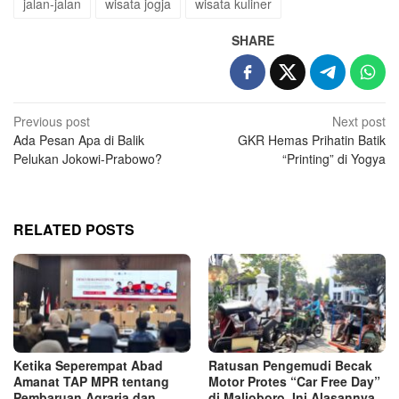
jalan-jalan
wisata jogja
wisata kuliner
SHARE
Post
Previous post
Next post
Ada Pesan Apa di Balik
GKR Hemas Prihatin Batik
navigation
Pelukan Jokowi-Prabowo?
“Printing” di Yogya
RELATED POSTS
Ketika Seperempat Abad
Ratusan Pengemudi Becak
Amanat TAP MPR tentang
Motor Protes “Car Free Day”
Pembaruan Agraria dan
di Malioboro, Ini Alasannya