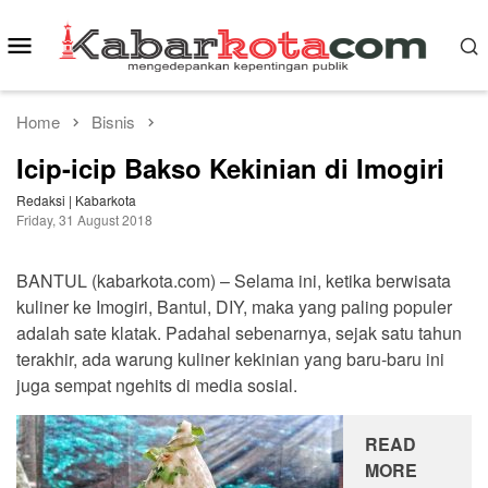
Skip
to
Mobile
content
Menu
Home
Bisnis
Icip-icip Bakso Kekinian di Imogiri
Redaksi | Kabarkota
Friday, 31 August 2018
BANTUL (kabarkota.com) – Selama ini, ketika berwisata
kuliner ke Imogiri, Bantul, DIY, maka yang paling populer
adalah sate klatak. Padahal sebenarnya, sejak satu tahun
terakhir, ada warung kuliner kekinian yang baru-baru ini
juga sempat ngehits di media sosial.
READ
MORE