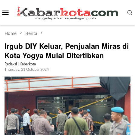
Skip
Mobile
to
content
Menu
Home
Berita
Irgub DIY Keluar, Penjualan Miras di
Kota Yogya Mulai Ditertibkan
Redaksi | Kabarkota
Thursday, 31 October 2024