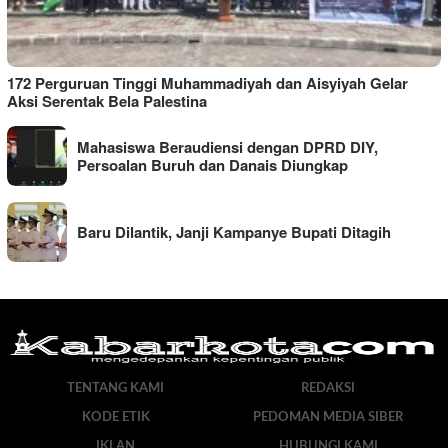
172 Perguruan Tinggi Muhammadiyah dan Aisyiyah Gelar
Aksi Serentak Bela Palestina
Mahasiswa Beraudiensi dengan DPRD DIY,
Persoalan Buruh dan Danais Diungkap
Baru Dilantik, Janji Kampanye Bupati Ditagih
TENTANG KAMI
REDAKSI
KODE ETIK
PEDOMAN MEDIA SIBER
IKLAN
HUBUNGI KAMI