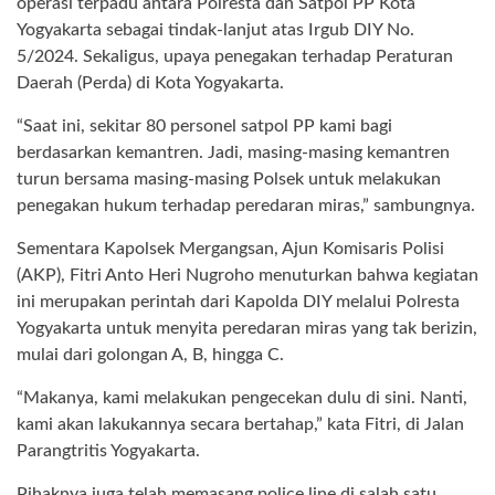
operasi terpadu antara Polresta dan Satpol PP Kota
Yogyakarta sebagai tindak-lanjut atas Irgub DIY No.
5/2024. Sekaligus, upaya penegakan terhadap Peraturan
Daerah (Perda) di Kota Yogyakarta.
“Saat ini, sekitar 80 personel satpol PP kami bagi
berdasarkan kemantren. Jadi, masing-masing kemantren
turun bersama masing-masing Polsek untuk melakukan
penegakan hukum terhadap peredaran miras,” sambungnya.
Sementara Kapolsek Mergangsan, Ajun Komisaris Polisi
(AKP), Fitri Anto Heri Nugroho menuturkan bahwa kegiatan
ini merupakan perintah dari Kapolda DIY melalui Polresta
Yogyakarta untuk menyita peredaran miras yang tak berizin,
mulai dari golongan A, B, hingga C.
“Makanya, kami melakukan pengecekan dulu di sini. Nanti,
kami akan lakukannya secara bertahap,” kata Fitri, di Jalan
Parangtritis Yogyakarta.
Pihaknya juga telah memasang police line di salah satu