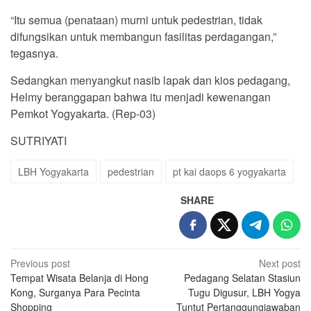
“Itu semua (penataan) murni untuk pedestrian, tidak
difungsikan untuk membangun fasilitas perdagangan,”
tegasnya.
Sedangkan menyangkut nasib lapak dan kios pedagang,
Helmy beranggapan bahwa itu menjadi kewenangan
Pemkot Yogyakarta. (Rep-03)
SUTRIYATI
LBH Yogyakarta
pedestrian
pt kai daops 6 yogyakarta
SHARE
Post
Previous post
Next post
Tempat Wisata Belanja di Hong
Pedagang Selatan Stasiun
navigation
Kong, Surganya Para Pecinta
Tugu Digusur, LBH Yogya
Shopping
Tuntut Pertanggungjawaban