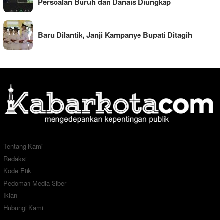
Persoalan Buruh dan Danais Diungkap
Baru Dilantik, Janji Kampanye Bupati Ditagih
Tentang Kami
Redaksi
Kode Etik
Pedoman Media Siber
Iklan
Hubungi Kami